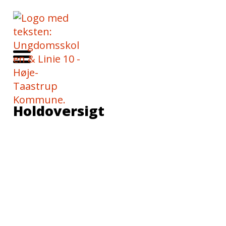
Holdoversigt
Tilmeldingen åbner 23. august. Hvis
der står "venteliste" på et hold, du
ønsker, så tilmeld dig alligevel -
måske opretter vi ekstra hold, eller
der bliver ledige pladser om lidt. Ring
til kontoret på
43352810
, hvis du