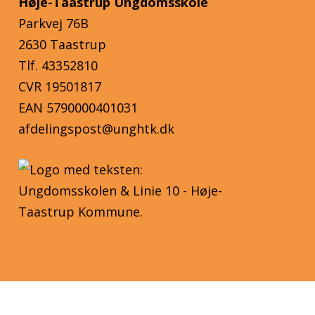
Høje-Taastrup Ungdomsskole
Parkvej 76B
2630 Taastrup
Tlf. 43352810
CVR 19501817
EAN 5790000401031
afdelingspost@unghtk.dk